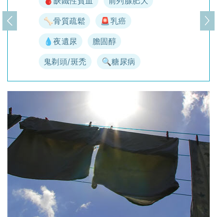
🩸缺鐵性貧血
前列腺肥大
🦴骨質疏鬆
🚨乳癌
上一頁
下
💧夜遺尿
膽固醇
鬼剃頭/斑禿
🔍糖尿病