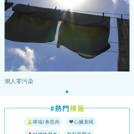
潮人零污染
👃哮喘/鼻瘜肉
♥️心臟衰竭