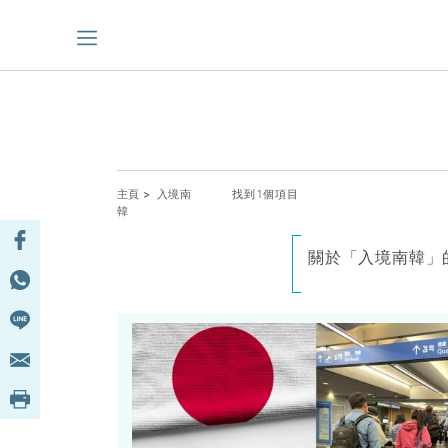
主頁
> 入境南
找到1個項目
韓
關於「入境南韓」