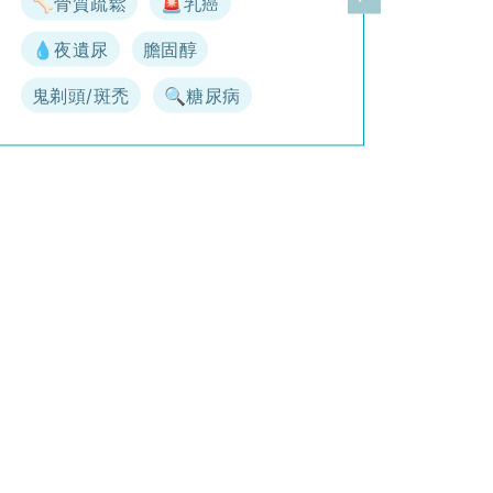
🦴骨質疏鬆
🚨乳癌
一頁
下一頁
💧夜遺尿
膽固醇
鬼剃頭/斑禿
🔍糖尿病