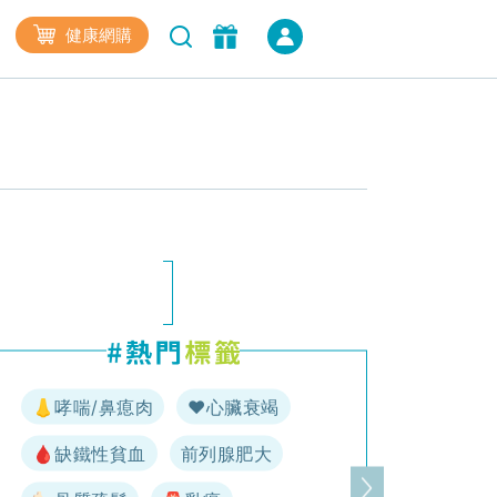
健康網購
👃哮喘/鼻瘜肉
♥️心臟衰竭
🩸缺鐵性貧血
前列腺肥大