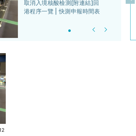
上
取消入境核酸檢測[附連結]回
港程序一覽 | 快測申報時間表
Previous
Next
12