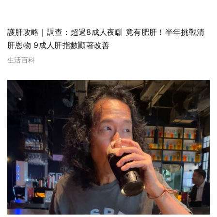
護肝攻略｜調查：超過8成人夜瞓 竟有肥肝！半年挑戰清
肝恩物 9成人肝指數顯著改善
生活百科