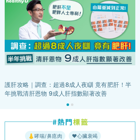
護肝攻略｜調查：超過8成人夜瞓 竟有肥肝！半
年挑戰清肝恩物 9成人肝指數顯著改善
👃哮喘/鼻瘜肉
♥️心臟衰竭