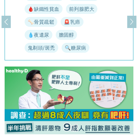
🩸缺鐵性貧血
前列腺肥大
🦴骨質疏鬆
🚨乳癌
上一頁
下
💧夜遺尿
膽固醇
鬼剃頭/斑禿
🔍糖尿病