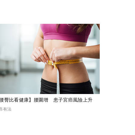
腰臀比看健康】腰圍增 患子宮癌風險上升
癌有法