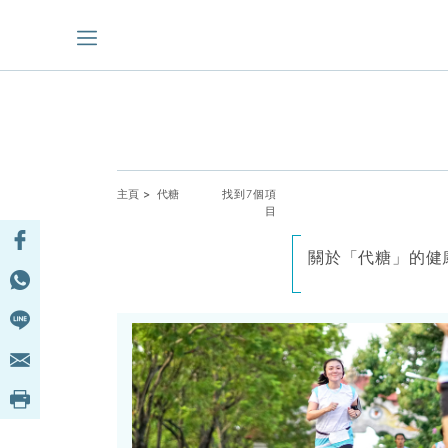
主頁
> 代糖
找到7個項
目
關於「代糖」的健