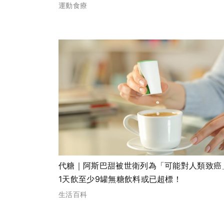
運動食療
代糖｜阿斯巴甜被世衛列為「可能對人類致癌
1天飲至少9罐無糖飲料或已超標！
生活百科