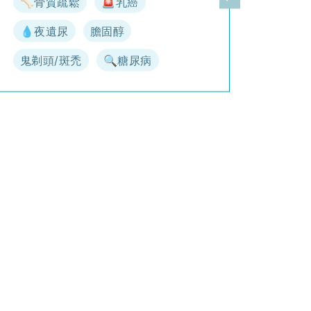
🦴骨質疏鬆
🚨乳癌
一頁
下一頁
💧夜遺尿
膽固醇
鬼剃頭/斑禿
🔍糖尿病