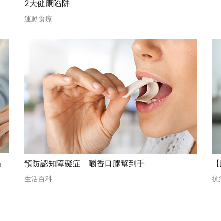
2大健康陷阱
運動食療
」
預防認知障礙症 嚼香口膠幫到手
【
生活百科
抗