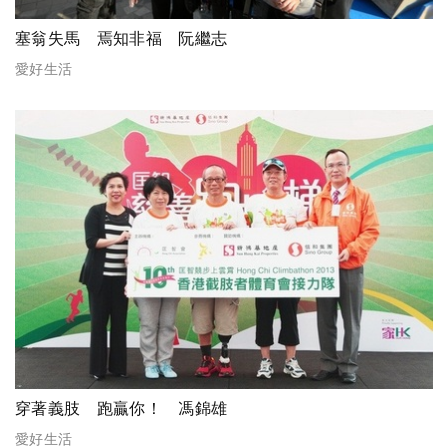
塞翁失馬 焉知非福 阮繼志
愛好生活
穿著義肢 跑贏你！ 馮錦雄
愛好生活