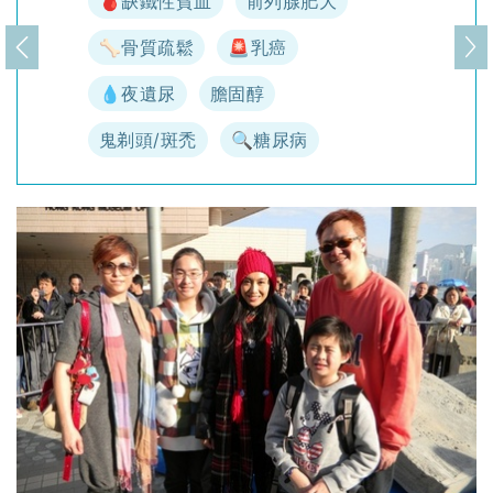
🩸缺鐵性貧血
前列腺肥大
🦴骨質疏鬆
🚨乳癌
上一頁
下
💧夜遺尿
膽固醇
鬼剃頭/斑禿
🔍糖尿病