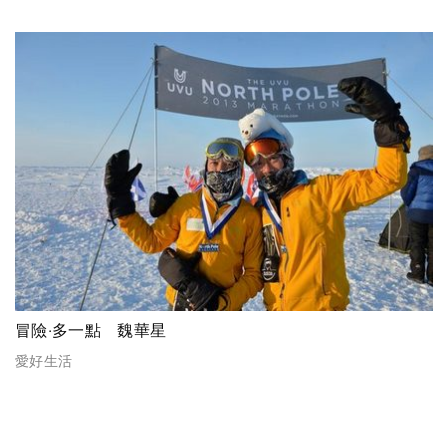
冒險‧多一點 魏華星
愛好生活