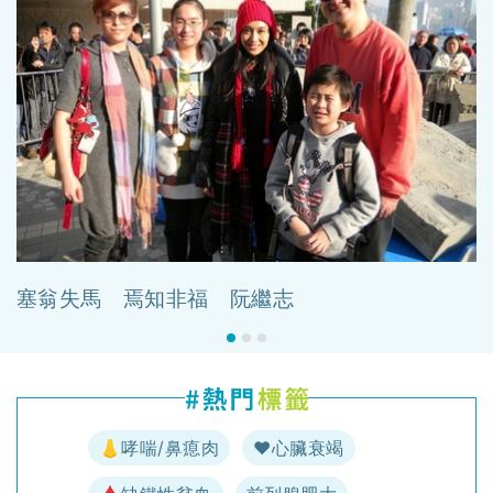
塞翁失馬 焉知非福 阮繼志
👃哮喘/鼻瘜肉
♥️心臟衰竭