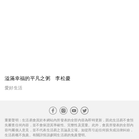
溢滿幸福的平凡之粥 李松慶
愛好生活
重要聲明：生活易會員於本網站內所發表的全部內容為即時更新，因此生活易不會預
先審查任何內容，並不會保證其準確性、完整性及質量。此外，會員所發表的全部內
容均屬個人意見，並不代表生活易之言論及立場。如從而引起任何損失或法律糾紛，
生活易概不負責。有關詳情請參閱生活易的免責聲明。