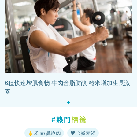
6種快速增肌食物 牛肉含脂肪酸 糙米增加生長激
素
👃哮喘/鼻瘜肉
♥️心臟衰竭