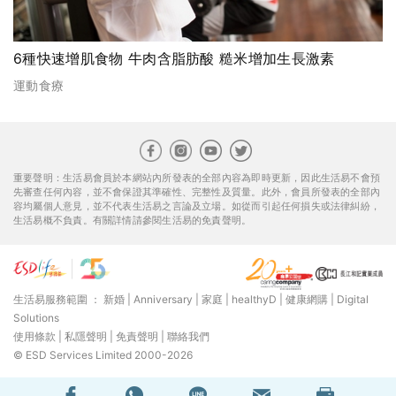
6種快速增肌食物 牛肉含脂肪酸 糙米增加生長激素
運動食療
重要聲明：生活易會員於本網站內所發表的全部內容為即時更新，因此生活易不會預
先審查任何內容，並不會保證其準確性、完整性及質量。此外，會員所發表的全部內
容均屬個人意見，並不代表生活易之言論及立場。如從而引起任何損失或法律糾紛，
生活易概不負責。有關詳情請參閱生活易的免責聲明。
生活易服務範圍 ：
新婚
|
Anniversary
|
家庭
|
healthyD
|
健康網購
|
Digital
Solutions
使用條款
|
私隱聲明
|
免責聲明
|
聯絡我們
© ESD Services Limited 2000-2026