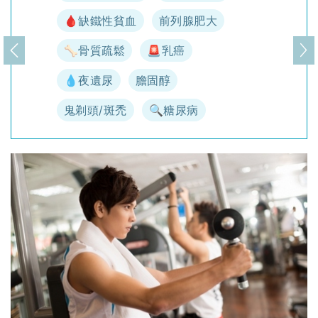
🩸缺鐵性貧血
前列腺肥大
🦴骨質疏鬆
🚨乳癌
上一頁
下
💧夜遺尿
膽固醇
鬼剃頭/斑禿
🔍糖尿病