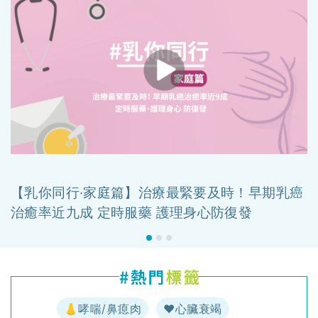
【乳你同行‧家庭篇】治療最緊要及時！早期乳癌
治癒率近九成 定時服藥 護理身心防復發
👃哮喘/鼻瘜肉
♥️心臟衰竭