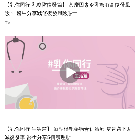
【乳你同行‧乳癌防復發篇】 甚麼因素令乳癌有高復發風
險？ 醫生分享減低復發風險貼士
TV
【乳你同行‧生活篇】 新型標靶藥物合併治療 雙管齊下助
減復發率 醫生分享5個護理貼士