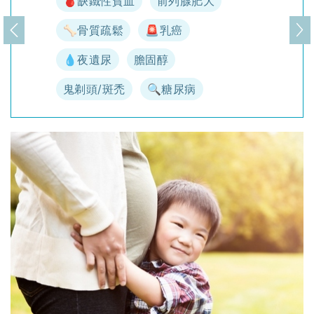
🩸缺鐵性貧血
前列腺肥大
🦴骨質疏鬆
🚨乳癌
上一頁
下
💧夜遺尿
膽固醇
鬼剃頭/斑禿
🔍糖尿病