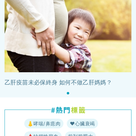
乙肝疫苗未必保終身 如何不做乙肝媽媽？
👃哮喘/鼻瘜肉
♥️心臟衰竭