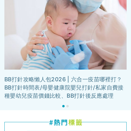
BB打針攻略懶人包2026 | 六合一疫苗哪裡打？
BB打針時間表/母嬰健康院嬰兒打針/私家自費接
種嬰幼兒疫苗價錢比較、BB打針後反應處理