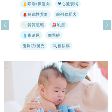
👃哮喘/鼻瘜肉
♥️心臟衰竭
🩸缺鐵性貧血
前列腺肥大
🦴骨質疏鬆
🚨乳癌
上一頁
下
💧夜遺尿
膽固醇
鬼剃頭/斑禿
🔍糖尿病