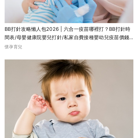
BB打針攻略懶人包2026 | 六合一疫苗哪裡打？BB打針時
間表/母嬰健康院嬰兒打針/私家自費接種嬰幼兒疫苗價錢
比較、BB打針後反應處理
懷孕育兒