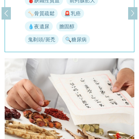
🩸缺鐵性貧血
前列腺肥大
🦴骨質疏鬆
🚨乳癌
上一頁
下
💧夜遺尿
膽固醇
鬼剃頭/斑禿
🔍糖尿病