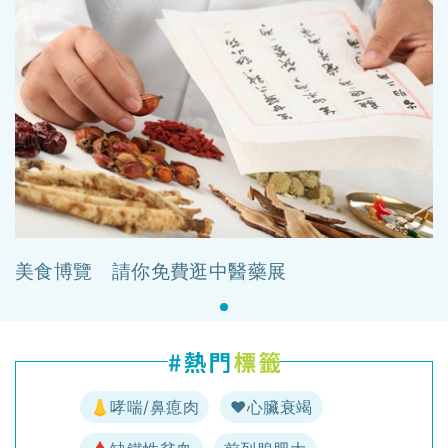
美食博覽 請你免費逛中醫藥展
👃哮喘/鼻瘜肉
♥️心臟衰竭