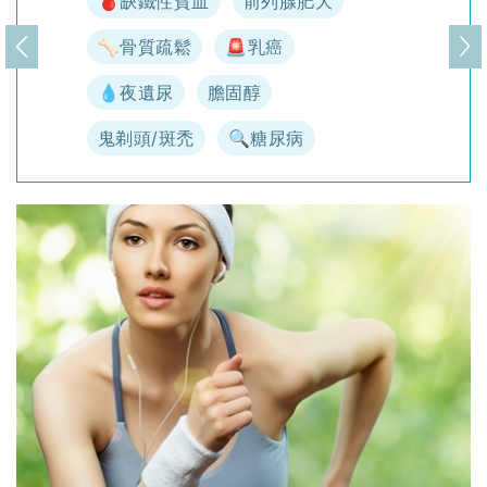
🩸缺鐵性貧血
前列腺肥大
🦴骨質疏鬆
🚨乳癌
上一頁
下
💧夜遺尿
膽固醇
鬼剃頭/斑禿
🔍糖尿病