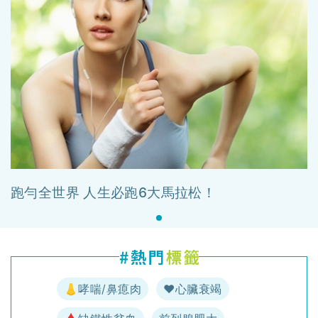
跑勻全世界 人生必跑6大馬拉松！
👃哮喘/鼻瘜肉
♥️心臟衰竭