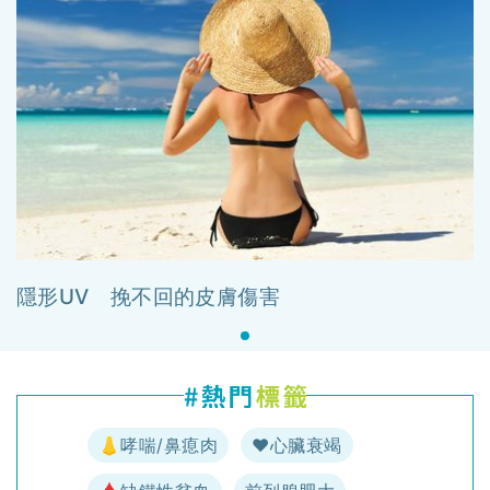
隱形UV 挽不回的皮膚傷害
👃哮喘/鼻瘜肉
♥️心臟衰竭