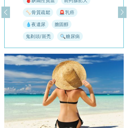
🩸缺鐵性貧血
前列腺肥大
🦴骨質疏鬆
🚨乳癌
上一頁
下
💧夜遺尿
膽固醇
鬼剃頭/斑禿
🔍糖尿病