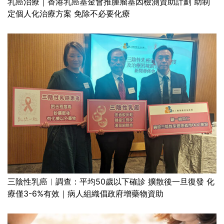
乳癌治療｜香港乳癌基金會推腫瘤基因檢測資助計劃 助制
定個人化治療方案 免除不必要化療
三陰性乳癌︱調查：平均50歲以下確診 擴散後一旦復發 化
療僅3-6%有效｜病人組織倡政府增藥物資助