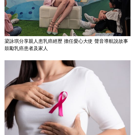
梁詠琪分享親人患乳癌經歷 擔任愛心大使 聲音導航說故事
鼓勵乳癌患者及家人