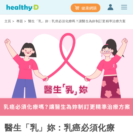
健康網購
主頁
>
專題
> 醫生「乳」妳：乳癌必須化療嗎？讓醫生為妳制訂更精準治療方案
醫生「乳」妳：乳癌必須化療