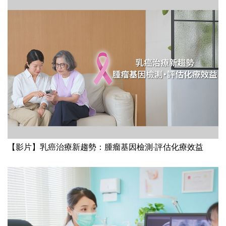
【影片】乳癌治療新趨勢：腫瘤基因檢測‧評估化療效益