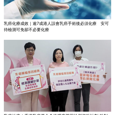
乳癌化療成效｜逾7成港人誤會乳癌手術後必須化療 安可
待檢測可免卻不必要化療