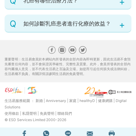
Q
乳癌有哪些治療方法？
Q
如何診斷乳癌患者進行化療的效益？
重要聲明：生活易會員於本網站內所發表的全部內容為即時更新，因此生活易不會預
先審查任何內容，並不會保證其準確性、完整性及質量。此外，會員所發表的全部內
容均屬個人意見，並不代表生活易之言論及立場。如從而引起任何損失或法律糾紛，
生活易概不負責。有關詳情請參閱生活易的免責聲明。
生活易服務範圍 ：
新婚
|
Anniversary
|
家庭
|
healthyD
|
健康網購
|
Digital
Solutions
使用條款
|
私隱聲明
|
免責聲明
|
聯絡我們
© ESD Services Limited 2000-2026