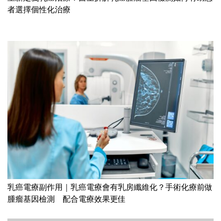
者選擇個性化治療
乳癌電療副作用｜乳癌電療會有乳房纖維化？手術化療前做
腫瘤基因檢測 配合電療效果更佳