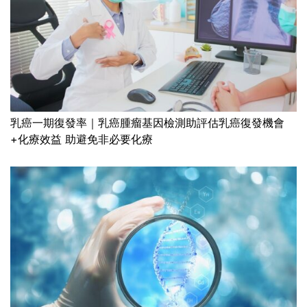
乳癌一期復發率｜乳癌腫瘤基因檢測助評估乳癌復發機會
+化療效益 助避免非必要化療