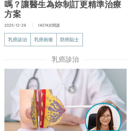
嗎？讓醫生為妳制訂更精準治療
方案
2025-12-29
|
14074次閱讀
乳癌診治
乳癌術後
防癌貼士
乳癌診治