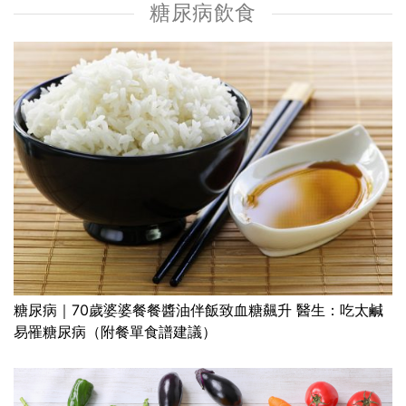
糖尿病飲食
糖尿病｜70歲婆婆餐餐醬油伴飯致血糖飆升 醫生：吃太鹹
易罹糖尿病（附餐單食譜建議）