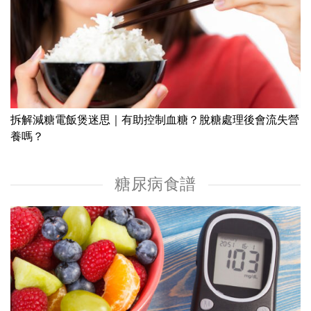
拆解減糖電飯煲迷思｜有助控制血糖？脫糖處理後會流失營
養嗎？
糖尿病食譜