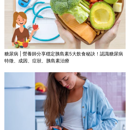
糖尿病 | 營養師分享穩定胰島素5大飲食秘訣！認識糖尿病
特徵、成因、症狀、胰島素治療