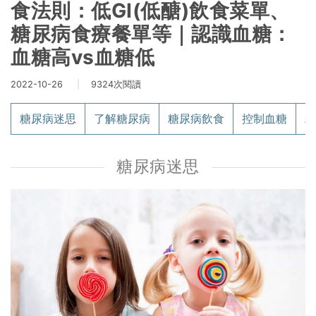
食法則：低GI(低醣)飲食菜單、
糖尿病食療餐單等｜認識血糖：
血糖高vs血糖低
2022-10-26
|
9324次閱讀
糖尿病迷思
了解糖尿病
糖尿病飲食
控制血糖
糖
糖尿病迷思