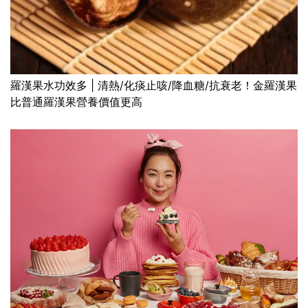
羅漢果水功效多 | 清熱/化痰止咳/降血糖/抗衰老！金羅漢果
比普通羅漢果營養價值更高