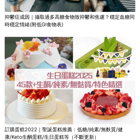
抑鬱症成因｜攝取過多高糖食物致抑鬱和焦慮？穩定血糖同
時穩定情緒(附低GI食物表)
訂購蛋糕2022｜聖誕蛋糕推薦：低糖/純素/無麩質/健
康/Keto生酮蛋糕/生日蛋糕等（不斷更新）