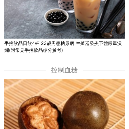
手搖飲品日飲4杯 23歲男患糖尿病 生殖器發炎下體嚴重潰
爛(附常見手搖飲品糖分參考)
控制血糖