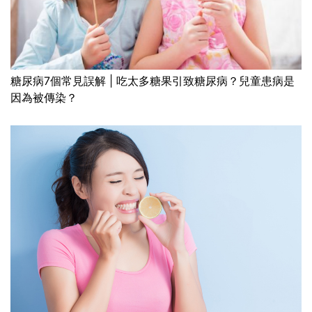
糖尿病7個常見誤解 | 吃太多糖果引致糖尿病？兒童患病是
因為被傳染？