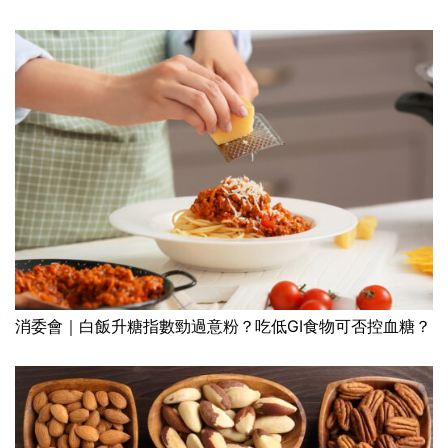
消委會｜白飯升糖指數勁過意粉？吃低GI食物可否控血糖？