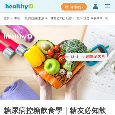
健康網購
主頁
>
專題
> 糖尿病控糖飲食學｜糖友必知飲食法則：低GI(低醣)飲食菜單、糖尿
病食療餐單等｜認識血糖：血糖高vs血糖低
糖尿病控糖飲食學｜糖友必知飲