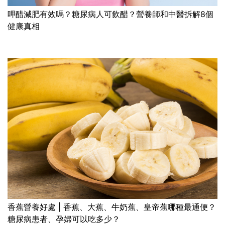
呷醋減肥有效嗎？糖尿病人可飲醋？營養師和中醫拆解8個
健康真相
香蕉營養好處 | 香蕉、大蕉、牛奶蕉、皇帝蕉哪種最通便？
糖尿病患者、孕婦可以吃多少？