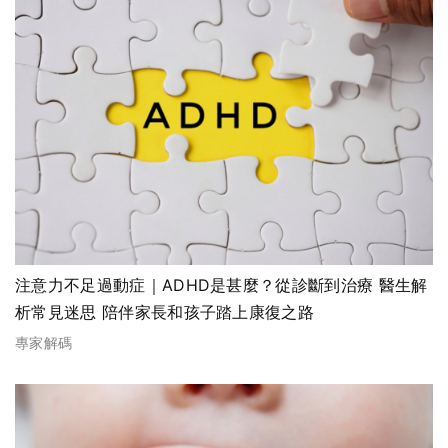
注意力不足過動症｜ADHD是甚麼？從診斷到治療 醫生解
析常見迷思 陪伴家長和孩子踏上康復之路
專家解碼