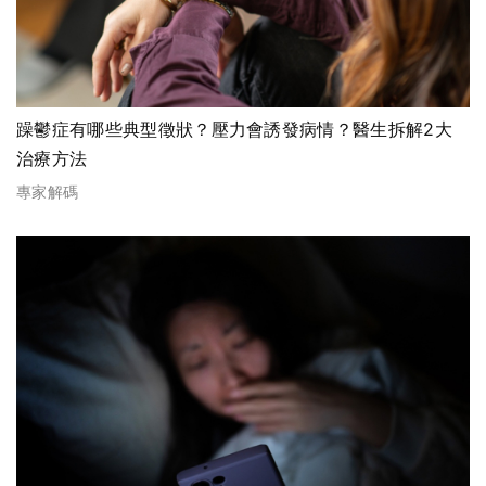
躁鬱症有哪些典型徵狀？壓力會誘發病情？醫生拆解2大
治療方法
專家解碼