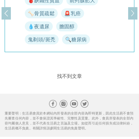
🩸缺鐵性貧血
前列腺肥大
🦴骨質疏鬆
🚨乳癌
上一頁
下
💧夜遺尿
膽固醇
鬼剃頭/斑禿
🔍糖尿病
找不到文章
重要聲明：生活易會員於本網站內所發表的全部內容為即時更新，因此生活易不會預
先審查任何內容，並不會保證其準確性、完整性及質量。此外，會員所發表的全部內
容均屬個人意見，並不代表生活易之言論及立場。如從而引起任何損失或法律糾紛，
生活易概不負責。有關詳情請參閱生活易的免責聲明。