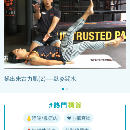
操出朱古力肌(2)──臥姿踢水
👃哮喘/鼻瘜肉
♥️心臟衰竭