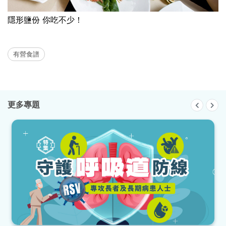
隱形鹽份 你吃不少！
有營食譜
更多專題