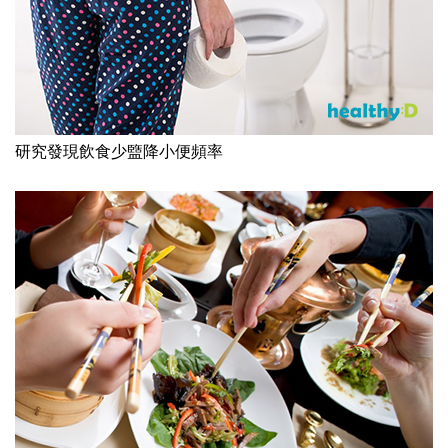
研究發現飲食少盬降小便頻率