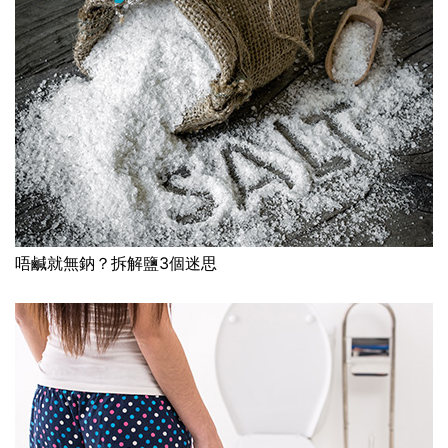
唔鹹就無鈉？拆解鹽3個迷思