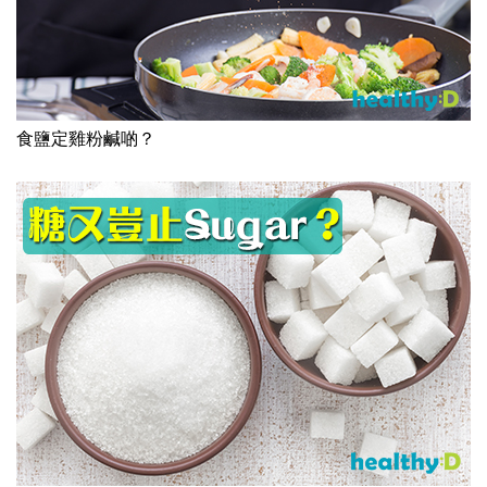
食鹽定雞粉鹹啲？