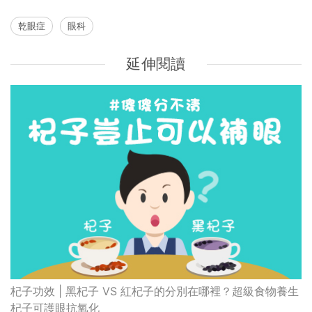
乾眼症
眼科
延伸閱讀
杞子功效 | 黑杞子 VS 紅杞子的分別在哪裡？超級食物養生
杞子可護眼抗氧化