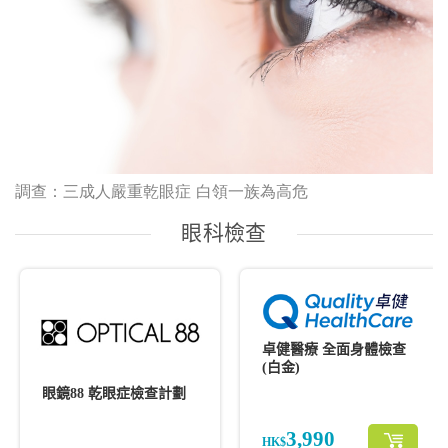
調查：三成人嚴重乾眼症 白領一族為高危