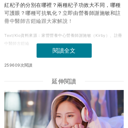
紅杞子的分別在哪裡？兩種杞子功效大不同，哪種
可護眼？哪種可抗氧化？立即由營養師謝施敏和註
冊中醫師古鎧綸跟大家解說！
Text/Kio資料來源：家營營養中心營養師謝施敏（Kirby）、註冊
中醫師古鎧綸
閱讀全文
259609次閱讀
延伸閱讀