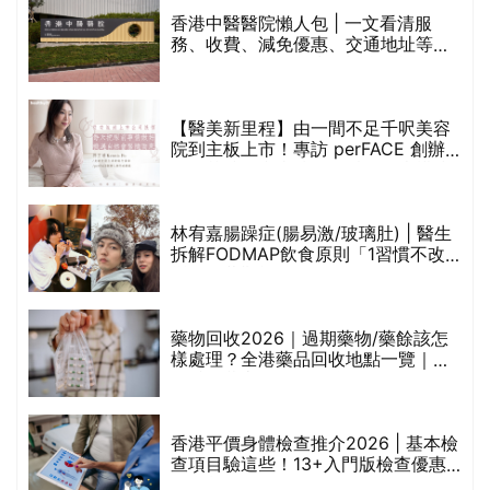
香港中醫醫院懶人包 | 一文看清服
務、收費、減免優惠、交通地址等
(附預約連結+更多中醫診所資訊)
【醫美新里程】由一間不足千呎美容
院到主板上市！專訪 perFACE 創辦
人符芷晴：逆巿擴張，以人為本構建
醫美版圖
林宥嘉腸躁症(腸易激/玻璃肚) | 醫生
的
拆解FODMAP飲食原則「1習慣不改
甲
變，服藥難根治」
折
藥物回收2026｜過期藥物/藥餘該怎
樣處理？全港藥品回收地點一覽｜屈
臣氏、萬寧、首衛、綠領行動等
香港平價身體檢查推介2026 | 基本檢
查項目驗這些！13+入門版檢查優惠
組合$550起