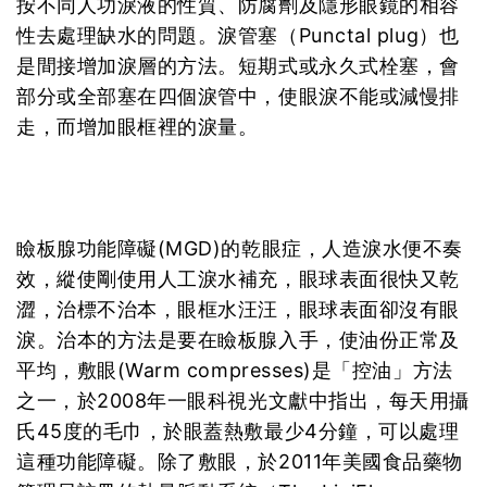
按不同人功淚液的性質、防腐劑及隱形眼鏡的相容
性去處理缺水的問題。淚管塞（Punctal plug）也
是間接增加淚層的方法。短期式或永久式栓塞，會
部分或全部塞在四個淚管中，使眼淚不能或減慢排
走，而增加眼框裡的淚量。
瞼板腺功能障礙(MGD)的乾眼症，人造淚水便不奏
效，縱使剛使用人工淚水補充，眼球表面很快又乾
澀，治標不治本，眼框水汪汪，眼球表面卻沒有眼
淚。治本的方法是要在瞼板腺入手，使油份正常及
平均，敷眼(Warm compresses)是「控油」方法
之一，於2008年一眼科視光文獻中指出，每天用攝
氏45度的毛巾，於眼蓋熱敷最少4分鐘，可以處理
這種功能障礙。除了敷眼，於2011年美國食品藥物