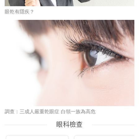
眼乾有隱疾？
調查：三成人嚴重乾眼症 白領一族為高危