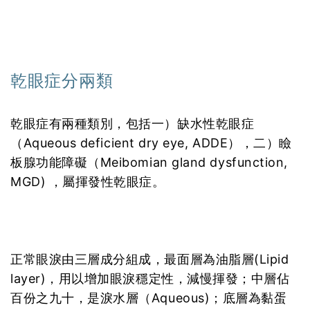
乾眼症分兩類
乾眼症有兩種類別，包括一）缺水性乾眼症
（Aqueous deficient dry eye, ADDE），二）瞼
板腺功能障礙（Meibomian gland dysfunction,
MGD) ，屬揮發性乾眼症。
正常眼淚由三層成分組成，最面層為油脂層(Lipid
layer)，用以增加眼淚穩定性，減慢揮發；中層佔
百份之九十，是淚水層（Aqueous)；底層為黏蛋