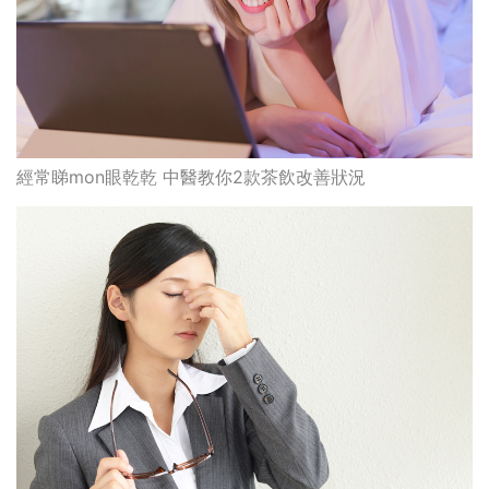
經常睇mon眼乾乾 中醫教你2款茶飲改善狀況