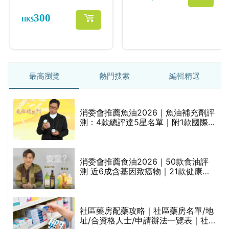
最高瀏覽
熱門搜索
編輯精選
消委會推薦魚油2026｜魚油補充劑評
測：4款總評達5星名單｜附1款國際
魚油標準5星認證 針對2毒物測試 均
通過消委會標準
消委會推薦食油2026｜50款食油評
的
測 近6成含基因致癌物｜21款健康煮
甲
食油總評達5星滿分名單(初榨橄欖油/
橄欖油/牛油果油/米糠油/芥花籽油/花
生油等)
社區藥房配藥攻略｜社區藥房名單/地
址/合資格人士/申請辦法一覽表｜社