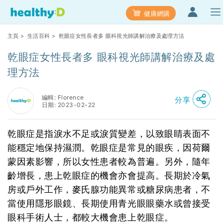
健康網購
主頁
>
生活百科
> 乾眼症女性長者多 眼科視光師講解治療及處理方法
乾眼症女性長者多 眼科視光師講解治療及處
理方法
編輯: Florence
分享
日期: 2023-02-22
乾眼症是指淚水不足或淚質變差，以致眼睛表面不
能穩定地保持濕潤。乾眼症是常見的眼疾，因荷爾
蒙因素影響，所以女性患者較為普遍。另外，隨年
齡增長，患上乾眼症的機會亦會提高。長期於冷氣
房或戶外工作，麥氏腺功能異常或糖尿病患者，不
當使用隱形眼鏡、長期使用青光眼眼藥水或曾接受
眼科手術人士，都較大機會患上乾眼症。