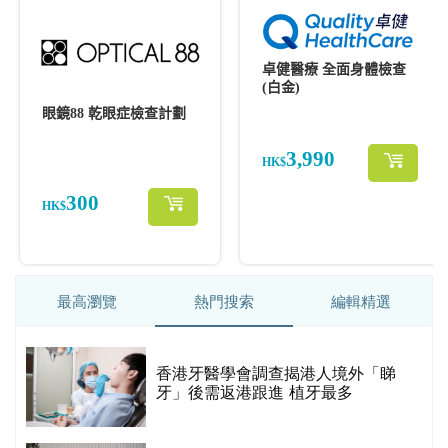
最高瀏覽
熱門搜索
編輯精選
破
香港牙醫學會調查揭港人境外「睇
保
牙」後需返港跟進 植牙最多