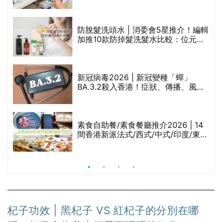
禁
區藥房是甚麼？可以申請藥物資助計
劃？（持續更新）
評
防脫髮洗頭水 | 消委會5星推介！編輯
加推10款防掉髮洗髮水比較：位元
堂、呂、PANTOGAR、純素有機、咖
啡因洗髮水
新冠病毒2026 | 新冠變種「蟬」
BA.3.2殺入香港！症狀、傳播、風險
與預防方法一文睇
腩
素食自助餐/素食餐廳推介2026 | 14
間香港新派法式/西式/中式/印度/東南
亞/港式/Fusion素食齋菜必試:樂園素
食、無肉食、素年(持續更新)
杞子功效 | 黑杞子 VS 紅杞子的分別在哪