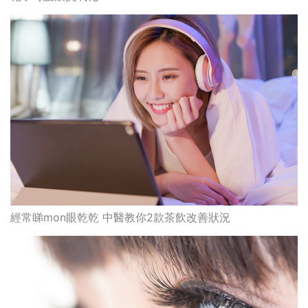
經常睇mon眼乾乾 中醫教你2款茶飲改善狀況