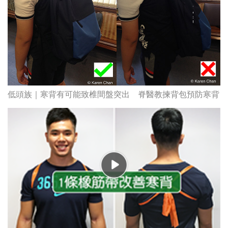
低頭族｜寒背有可能致椎間盤突出 脊醫教揀背包預防寒背