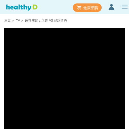
健康網購
主頁
>
TV
> 改善寒背：正確 VS 錯誤挺胸