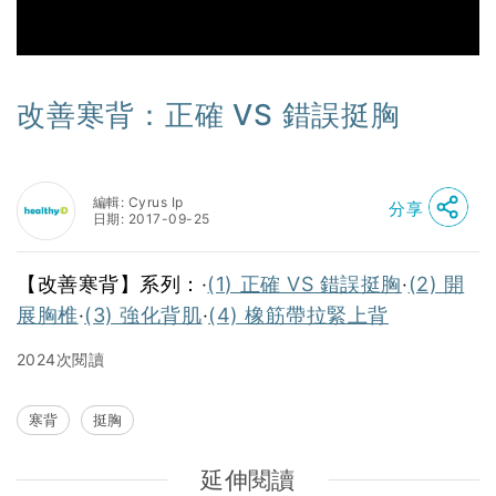
改善寒背：正確 VS 錯誤挺胸
編輯: Cyrus Ip
分享
日期: 2017-09-25
【改善寒背】系列：‧
(1) 正確 VS 錯誤挺胸
‧
(2) 開
展胸椎
‧
(3) 強化背肌
‧
(4) 橡筋帶拉緊上背
2024次閱讀
寒背
挺胸
延伸閱讀