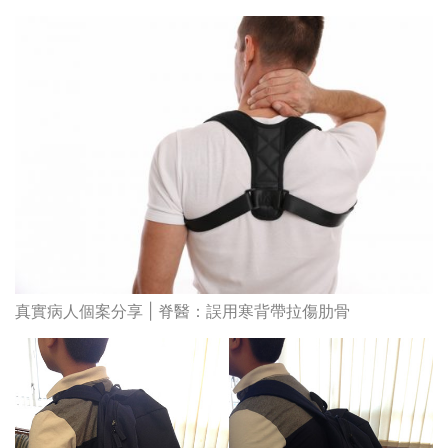
真實病人個案分享 | 脊醫：誤用寒背帶拉傷肋骨