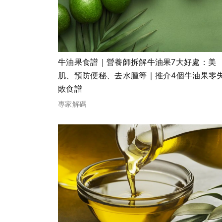
牛油果食譜｜營養師拆解牛油果7大好處：美
肌、預防便秘、去水腫等｜推介4個牛油果零
敗食譜
專家解碼