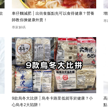
款
車仔麵減肥 | 出街食飯點先可以食得健康？營養
增
師教你揀健康外賣！
專
專家解碼
9款烏冬大比拼 | 烏冬卡路里低就等於健康？小
高
心烏冬2大陷阱！
點