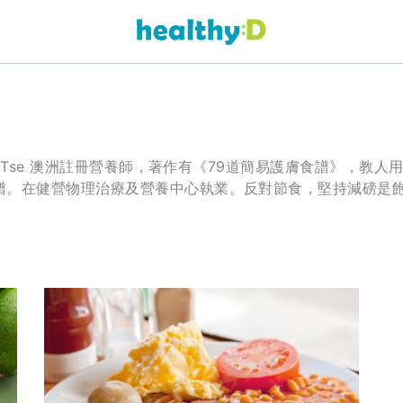
ia Tse 澳洲註冊營養師，著作有《79道簡易護膚食譜》，教人用
譜。在健營物理治療及營養中心執業。反對節食，堅持減磅是