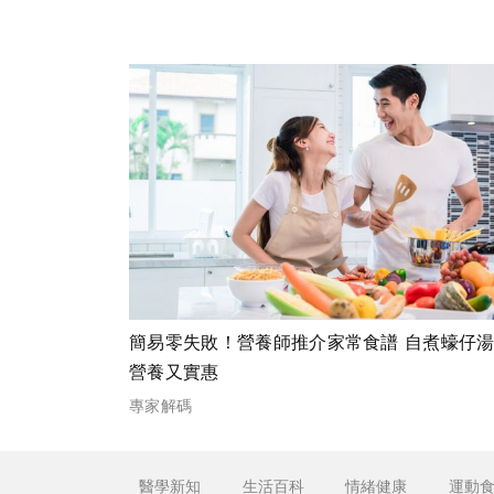
簡易零失敗！營養師推介家常食譜 自煮蠔仔
營養又實惠
專家解碼
醫學新知
生活百科
情緒健康
運動