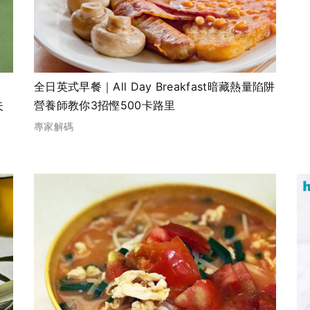
全日英式早餐｜All Day Breakfast暗藏熱量陷阱
失
營養師教你3招慳500卡路里
專家解碼