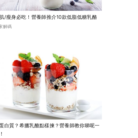
肌/瘦身必吃！營養師推介10款低脂低糖乳酪
家解碼
蛋白質？希臘乳酪點樣揀？營養師教你睇呢一
！