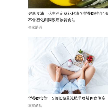
健康食油 | 花生油定葵花籽油？營養師推介14
不含塑化劑同致癌物質食油
專家解碼
營養師食譜 | 5個低熱量減肥早餐幫你食住瘦
專家解碼