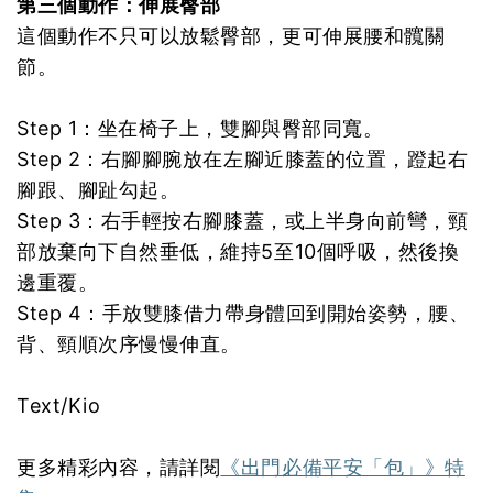
第三個動作：伸展臀部
這個動作不只可以放鬆臀部，更可伸展腰和髖關
節。
Step 1：坐在椅子上，雙腳與臀部同寬。
Step 2：右腳腳腕放在左腳近膝蓋的位置，蹬起右
腳跟、腳趾勾起。
Step 3：右手輕按右腳膝蓋，或上半身向前彎，頸
部放棄向下自然垂低，維持5至10個呼吸，然後換
邊重覆。
Step 4：手放雙膝借力帶身體回到開始姿勢，腰、
背、頸順次序慢慢伸直。
Text/Kio
更多精彩內容，請詳閱
《出門必備平安「包」》特