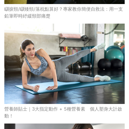
瞓捩頸/瞓矮頸/落枕點算好？專家教你簡便自救法：用一支
鉛筆即時紓緩頸部痛楚
營養師貼士｜3大指定動作 + 5種營養素 個人塑身大計啟
動！