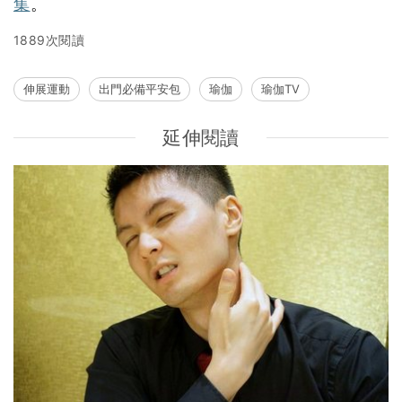
集
。
1889次閱讀
伸展運動
出門必備平安包
瑜伽
瑜伽TV
延伸閱讀