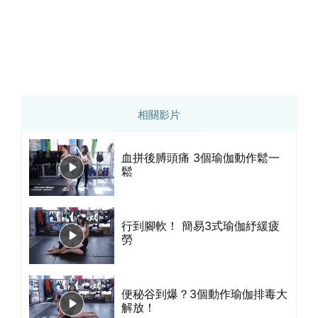
相關影片
血拼後膊頭痛 3個瑜伽動作鬆一
鬆
行到腳軟！ 簡易3式瑜伽紓緩疲
勞
便秘谷到爆？3個動作瑜伽排毒大
解放！