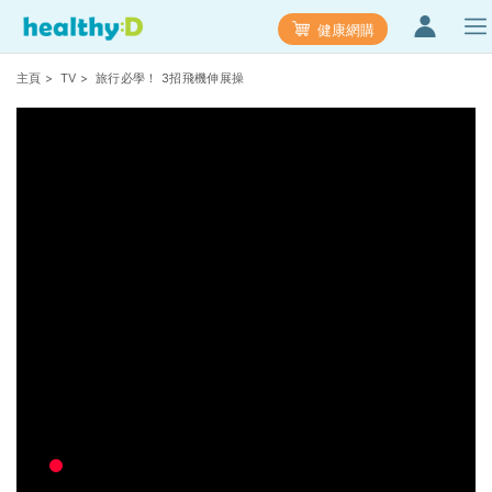
健康網購
主頁
>
TV
> 旅行必學！ 3招飛機伸展操