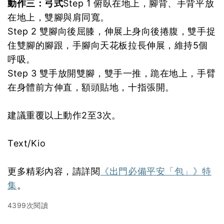
動作三：弓式
Step 1 俯臥在地上，腳背、手背平放
在地上，雙腳與肩同寬。
Step 2 雙腳向後屈膝，伸展上身向後捲腹，雙手捉
住雙腳的腳跟，手腳向天花板拉長伸展，維持5個
呼吸。
Step 3 雙手放開雙腳，雙手一推，跪在地上，手臂
在身體前方伸直，額頭貼地，十指張開。
建議重覆以上動作2至3次。
Text/Kio
更多精彩內容，請詳閱
《出門必備平安「包」》特
集
。
4399次閱讀