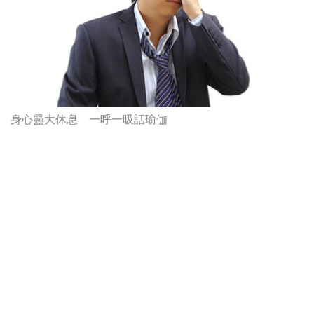
身心靈大休息 一呼一吸話瑜伽