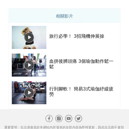
相關影片
旅行必學！ 3招飛機伸展操
血拼後膊頭痛 3個瑜伽動作鬆一
鬆
行到腳軟！ 簡易3式瑜伽紓緩疲
勞
重要聲明：生活易會員於本網站內所發表的全部內容為即時更新，因此生活易不會預