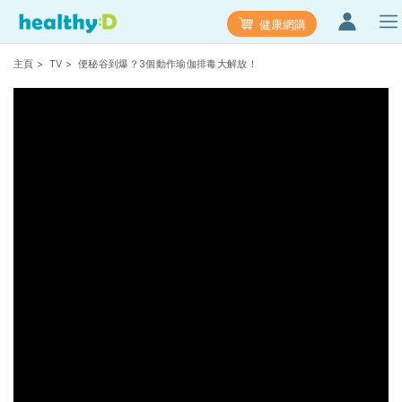
健康網購
主頁
>
TV
> 便秘谷到爆？3個動作瑜伽排毒大解放！