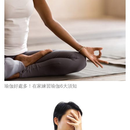
瑜伽好處多！在家練習瑜伽6大須知