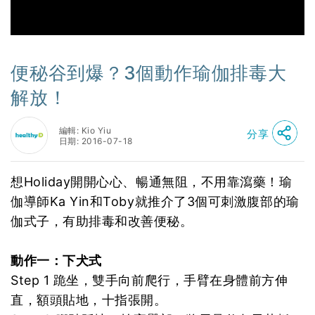
便秘谷到爆？3個動作瑜伽排毒大
解放！
編輯: Kio Yiu
分享
日期: 2016-07-18
想Holiday開開心心、暢通無阻，不用靠瀉藥！瑜
伽導師Ka Yin和Toby就推介了3個可刺激腹部的瑜
伽式子，有助排毒和改善便秘。
動作一：下犬式
Step 1 跪坐，雙手向前爬行，手臂在身體前方伸
直，額頭貼地，十指張開。