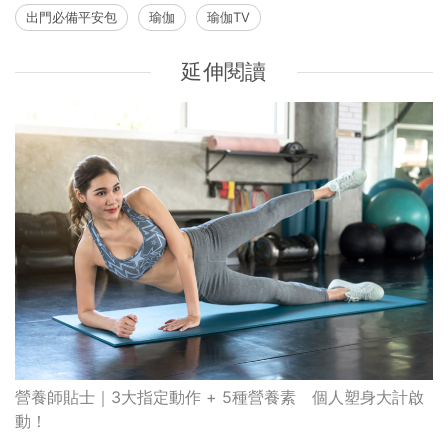
出門必備平安包
瑜伽
瑜伽TV
延伸閱讀
營養師貼士｜3大指定動作 + 5種營養素 個人塑身大計啟
動！