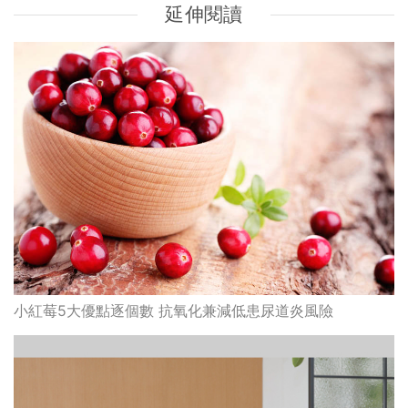
延伸閱讀
小紅莓5大優點逐個數 抗氧化兼減低患尿道炎風險