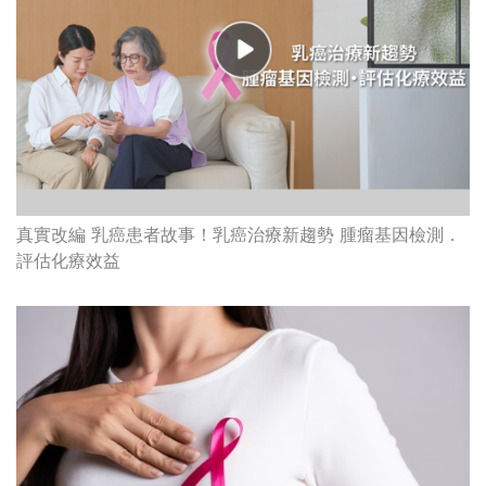
真實改編 乳癌患者故事！乳癌治療新趨勢 腫瘤基因檢測．
評估化療效益