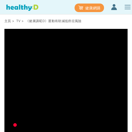
健康網購
主頁
>
TV
> 《健康講呢D》運動有助減低癌症風險