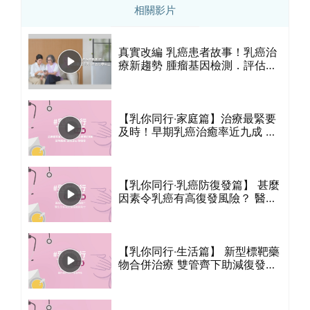
相關影片
真實改編 乳癌患者故事！乳癌治
療新趨勢 腫瘤基因檢測．評估化
療效益
【乳你同行‧家庭篇】治療最緊要
及時！早期乳癌治癒率近九成 定
時服藥 護理身心防復發
【乳你同行‧乳癌防復發篇】 甚麼
因素令乳癌有高復發風險？ 醫生
分享減低復發風險貼士
【乳你同行‧生活篇】 新型標靶藥
物合併治療 雙管齊下助減復發率
醫生分享5個護理貼士