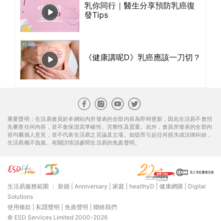
乳你同行｜醫生分享預防乳癌復
發Tips
《健康講呢D》乳癌應該一刀切？
重要聲明：生活易會員於本網站內所發表的全部內容為即時更新，因此生活易不會預
先審查任何內容，並不會保證其準確性、完整性及質量。此外，會員所發表的全部內
容均屬個人意見，並不代表生活易之言論及立場。如從而引起任何損失或法律糾紛，
生活易概不負責。有關詳情請參閱生活易的免責聲明。
生活易服務範圍 ：
新婚
|
Anniversary
|
家庭
|
healthyD
|
健康網購
|
Digital
Solutions
使用條款
|
私隱聲明
|
免責聲明
|
聯絡我們
© ESD Services Limited 2000-2026