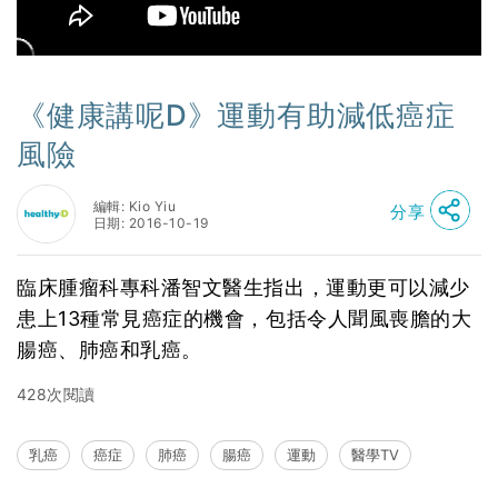
《健康講呢D》運動有助減低癌症
風險
編輯: Kio Yiu
分享
日期: 2016-10-19
臨床腫瘤科專科潘智文醫生指出，運動更可以減少
患上13種常見癌症的機會，包括令人聞風喪膽的大
腸癌、肺癌和乳癌。
428次閱讀
乳癌
癌症
肺癌
腸癌
運動
醫學TV