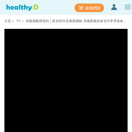
健康網購
主頁
>
TV
> 吞嚥困難易噎到 | 親友陪伴是康復關鍵 吞嚥困難患者也可享受進食之
樂