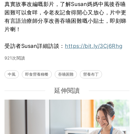
真實故事改編嘅影片，了解Susan媽媽中風後吞嚥
困難可以食咩，令老友記食得開心又放心，片中更
有言語治療師分享改善吞嚥困難嘅小貼士，即刻睇
片喇！
受訪者Susan詳細訪談：
https://bit.ly/3Cj6Rhg
921次閱讀
中風
即食營養糊餐
吞嚥困難
營養布丁
延伸閱讀