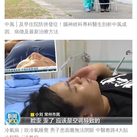
中風 | 及早住院防併發症！腦神經科專科醫生剖析中風成
因、病徵及最新治療方法
冷氣病｜吹冷氣睡覺 男子患面癱無法閉眼 中醫教路4大貼