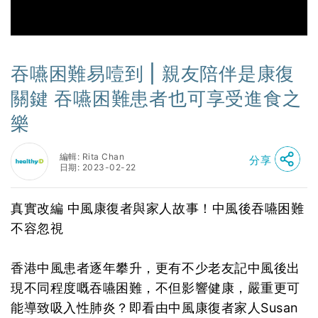
吞嚥困難易噎到 | 親友陪伴是康復
關鍵 吞嚥困難患者也可享受進食之
樂
編輯: Rita Chan
分享
日期: 2023-02-22
真實改編 中風康復者與家人故事！中風後吞嚥困難
不容忽視
香港中風患者逐年攀升，更有不少老友記中風後出
現不同程度嘅吞嚥困難，不但影響健康，嚴重更可
能導致吸入性肺炎？即看由中風康復者家人Susan