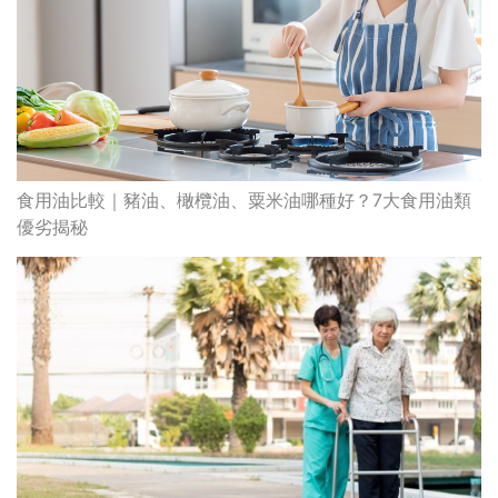
食用油比較｜豬油、橄欖油、粟米油哪種好？7大食用油類
優劣揭秘