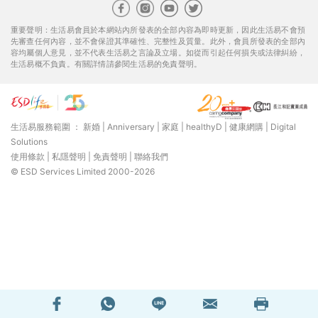
重要聲明：生活易會員於本網站內所發表的全部內容為即時更新，因此生活易不會預
先審查任何內容，並不會保證其準確性、完整性及質量。此外，會員所發表的全部內
容均屬個人意見，並不代表生活易之言論及立場。如從而引起任何損失或法律糾紛，
生活易概不負責。有關詳情請參閱生活易的免責聲明。
生活易服務範圍 ：
新婚
|
Anniversary
|
家庭
|
healthyD
|
健康網購
|
Digital
Solutions
使用條款
|
私隱聲明
|
免責聲明
|
聯絡我們
© ESD Services Limited 2000-2026