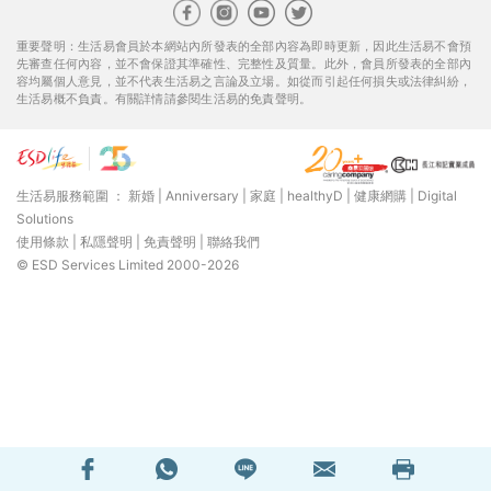
重要聲明：生活易會員於本網站內所發表的全部內容為即時更新，因此生活易不會預
先審查任何內容，並不會保證其準確性、完整性及質量。此外，會員所發表的全部內
容均屬個人意見，並不代表生活易之言論及立場。如從而引起任何損失或法律糾紛，
生活易概不負責。有關詳情請參閱生活易的免責聲明。
生活易服務範圍 ：
新婚
|
Anniversary
|
家庭
|
healthyD
|
健康網購
|
Digital
Solutions
使用條款
|
私隱聲明
|
免責聲明
|
聯絡我們
© ESD Services Limited 2000-2026