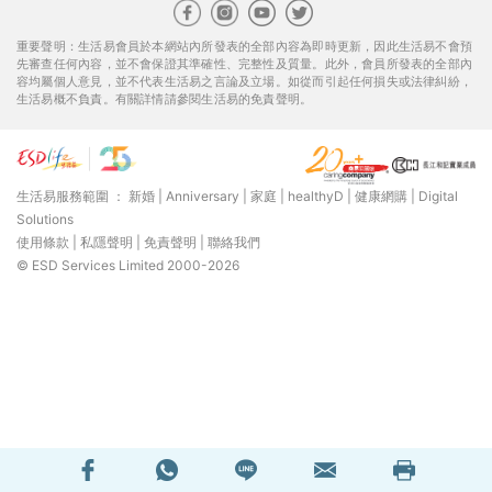
重要聲明：生活易會員於本網站內所發表的全部內容為即時更新，因此生活易不會預
先審查任何內容，並不會保證其準確性、完整性及質量。此外，會員所發表的全部內
容均屬個人意見，並不代表生活易之言論及立場。如從而引起任何損失或法律糾紛，
生活易概不負責。有關詳情請參閱生活易的免責聲明。
生活易服務範圍 ：
新婚
|
Anniversary
|
家庭
|
healthyD
|
健康網購
|
Digital
Solutions
使用條款
|
私隱聲明
|
免責聲明
|
聯絡我們
© ESD Services Limited 2000-2026