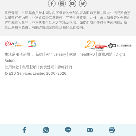
重要聲明：生活易會員於本網站內所發表的全部內容為即時更新，因此生活易不會預
先審查任何內容，並不會保證其準確性、完整性及質量。此外，會員所發表的全部內
容均屬個人意見，並不代表生活易之言論及立場。如從而引起任何損失或法律糾紛，
生活易概不負責。有關詳情請參閱生活易的免責聲明。
生活易服務範圍 ：
新婚
|
Anniversary
|
家庭
|
healthyD
|
健康網購
|
Digital
Solutions
使用條款
|
私隱聲明
|
免責聲明
|
聯絡我們
© ESD Services Limited 2000-2026