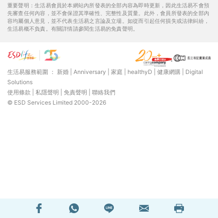
重要聲明：生活易會員於本網站內所發表的全部內容為即時更新，因此生活易不會預
先審查任何內容，並不會保證其準確性、完整性及質量。此外，會員所發表的全部內
容均屬個人意見，並不代表生活易之言論及立場。如從而引起任何損失或法律糾紛，
生活易概不負責。有關詳情請參閱生活易的免責聲明。
生活易服務範圍 ：
新婚
|
Anniversary
|
家庭
|
healthyD
|
健康網購
|
Digital
Solutions
使用條款
|
私隱聲明
|
免責聲明
|
聯絡我們
© ESD Services Limited 2000-2026