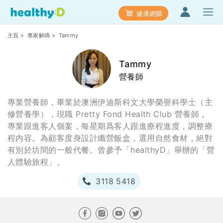
健康網購
主頁
>
專家解碼
> Tammy
Tammy
營養師
專業營養師，畢業於澳洲伊迪斯科文大學榮譽科學士（主
修營養學），現職 Pretty Fond Health Club 營養師，
專業跟進客人個案，每星期爲客人跟進療程進度，調整療
程内容。為顧客度身設計纖營飯盒，選用自然食材，絕對
有別於坊間的一般代餐。曾參予「healthyD」舉辦的「營
人體驗旅程」。
3118 5418