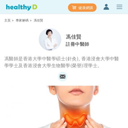
健康網購
主頁
>
專家解碼
> 馮佳賢
馮佳賢
註冊中醫師
馮醫師是香港大學中醫學碩士(針灸), 香港浸會大學中醫
學學士及香港浸會大學生物醫學(榮譽)理學士。