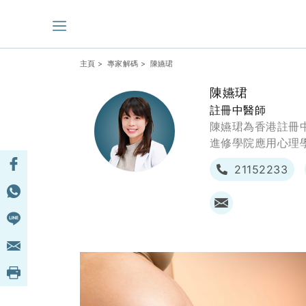
主頁
>
專家解碼
> 陳嬿珺
陳嬿珺
註冊中醫師
陳嬿珺為香港註冊
進修學院應用心理
21152233