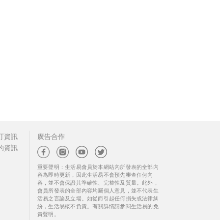
訂資訊
廣告合作
的資訊
重要聲明：生活易會員於本網站內所發表的全部內
容為即時更新，因此生活易不會預先審查任何內
容，並不會保證其準確性、完整性及質量。此外，
會員所發表的全部內容均屬個人意見，並不代表生
活易之言論及立場。如從而引起任何損失或法律糾
紛，生活易概不負責。有關詳情請參閱生活易的免
責聲明。