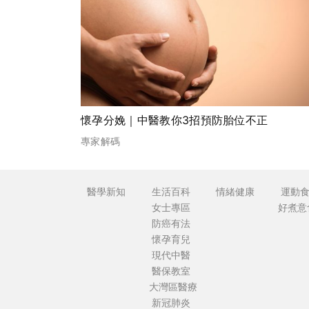
懷孕分娩｜中醫教你3招預防胎位不正
專家解碼
醫學新知
生活百科
情緒健康
運動
女士專區
好煮意
防癌有法
懷孕育兒
現代中醫
醫保教室
大灣區醫療
新冠肺炎