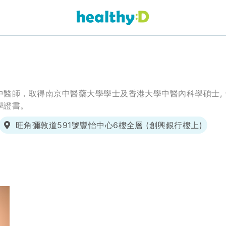
中醫師，取得南京中醫藥大學學士及香港大學中醫內科學碩士,
學證書。
旺角彌敦道591號豐怡中心6樓全層 (創興銀行樓上)