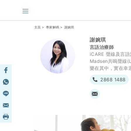
主頁
>
專家解碼
> 謝婉琪
謝婉琪
言語治療師
iCARE 聲線及言
Madsen共嗚聲
樂在其中，實在幸
2868 1488