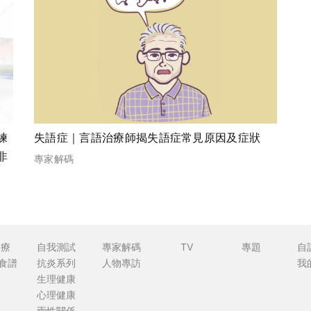
練
失語症｜言語治療師揭失語症常見原因及症狀
非
專家解碼
食療
自我測試
專家解碼
TV
專題
自
食譜
抗炎系列
人物專訪
我
生理健康
心理健康
兩性關係