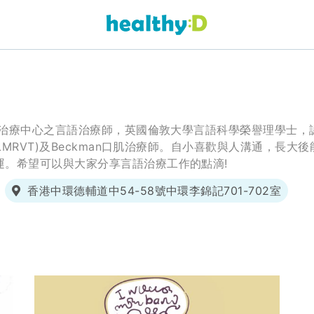
語治療中心之言語治療師，英國倫敦大學言語科學榮譽理學士，認可吞嚥電
線(LMRVT)及Beckman口肌治療師。自小喜歡與人溝通，
運。希望可以與大家分享言語治療工作的點滴!
香港中環德輔道中54-58號中環李錦記701-702室