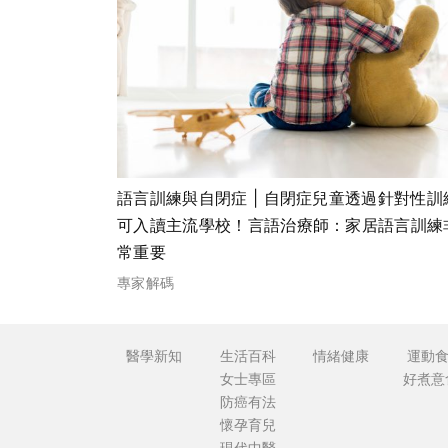
語言訓練與自閉症 | 自閉症兒童透過針對性訓
可入讀主流學校！言語治療師：家居語言訓練
常重要
專家解碼
醫學新知
生活百科
情緒健康
運動
女士專區
好煮意
防癌有法
懷孕育兒
現代中醫