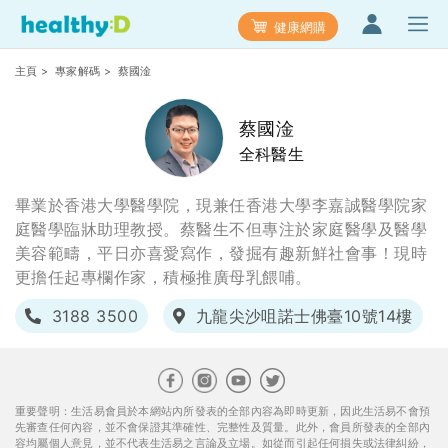
健康網購
主頁
>
專家解碼
> 蔡國淦
蔡國淦
全科醫生
畢業於香港大學醫學院，現兼任香港大學李嘉誠醫學院家
庭醫學臨牀助理教授。蔡醫生不但專注於家庭醫學及醫學
美容範疇，平日亦喜愛寫作，發掘有趣新鮮社會事！現時
更擔任起專欄作家，積極推廣母乳餵哺。
3188 3500
九龍尖沙咀諾士佛臺10號14樓
重要聲明：生活易會員於本網站內所發表的全部內容為即時更新，因此生活易不會預
先審查任何內容，並不會保證其準確性、完整性及質量。此外，會員所發表的全部內
容均屬個人意見，並不代表生活易之言論及立場。如從而引起任何損失或法律糾紛，