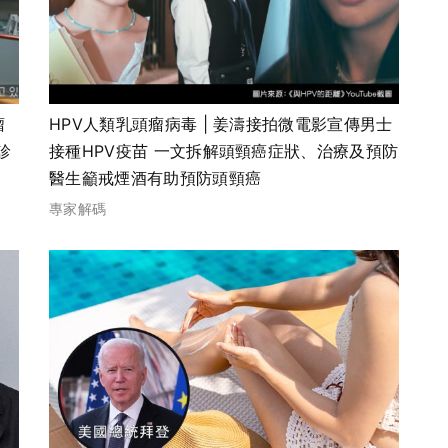
瘤
HPV人類乳頭瘤病毒 | 姜濤接拍微電影宣傳男士
診
接種HPV疫苗 一文拆解頭頸癌症狀、治療及預防
醫生籲戒煙酒有助預防頭頸癌
專家解碼