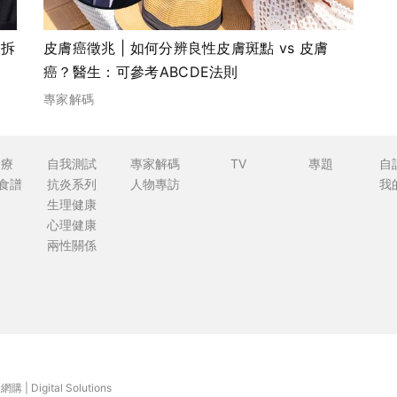
生拆
皮膚癌徵兆 | 如何分辨良性皮膚斑點 vs 皮膚
癌？醫生：可參考ABCDE法則
專家解碼
食療
自我測試
專家解碼
TV
專題
自
食譜
抗炎系列
人物專訪
我
生理健康
心理健康
兩性關係
康網購
|
Digital Solutions