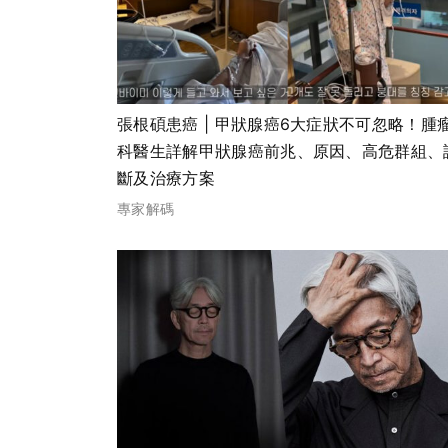
張根碩患癌 | 甲狀腺癌6大症狀不可忽略！腫
科醫生詳解甲狀腺癌前兆、原因、高危群組、
斷及治療方案
專家解碼