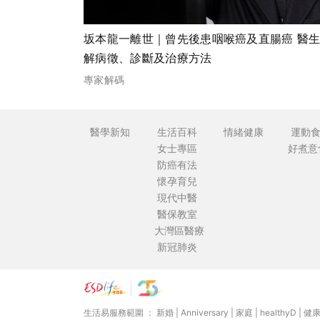
坂本龍一離世｜曾先後患咽喉癌及直腸癌 醫
解病徵、診斷及治療方法
專家解碼
醫學新知
生活百科
情緒健康
運動
女士專區
好煮意
防癌有法
懷孕育兒
現代中醫
醫保教室
大灣區醫療
新冠肺炎
生活易服務範圍 ：
新婚
|
Anniversary
|
家庭
|
healthyD
|
健