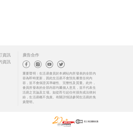
訂資訊
廣告合作
的資訊
重要聲明：生活易會員於本網站內所發表的全部內
容為即時更新，因此生活易不會預先審查任何內
容，並不會保證其準確性、完整性及質量。此外，
會員所發表的全部內容均屬個人意見，並不代表生
活易之言論及立場。如從而引起任何損失或法律糾
紛，生活易概不負責。有關詳情請參閱生活易的免
責聲明。