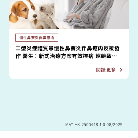
慢性鼻竇炎伴鼻瘜肉
二型炎症體質患慢性鼻竇炎伴鼻瘜肉反覆發
作 醫生：新式治療方案有效控病 遠離致敏
2
原減復發風險
閱讀更多
MAT-HK-2500448-1.0-08/2025