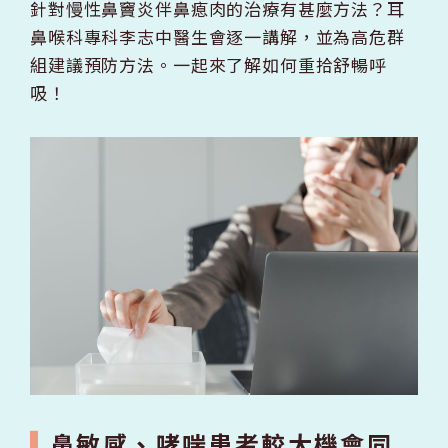
針對慢性鼻竇炎伴鼻瘜肉的治療有甚麼方法？耳
鼻喉科專科李志中醫生會逐一講解，並為高危群
組建議預防方法。一起來了解如何重拾舒暢呼
吸！
鼻敏感、哮喘患者較大機會同