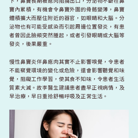
下，鼻竇長期被瘜肉阻撓出口，分泌物不斷在鼻
竇內累積，有機會令鼻竇外圍的骨骼變薄，鼻竇
體積擴大而壓住附近的器官，如眼睛和大腦。分
泌物也有可能受感染而引起周邊位置發炎，有患
者曾因此臉頰突然腫起，或者引發眼睛或大腦等
發炎，後果嚴重。
慢性鼻竇炎伴鼻瘜肉其實不止影響嗅覺，令患者
不能察覺環境的變化或危險，還會影響聽覺和味
覺，阻礙工作學習，使其食不知味，令患者生活
質素大減。故李醫生建議患者盡早正視病情，及
早治療，早日重拾舒暢呼吸及正常生活。