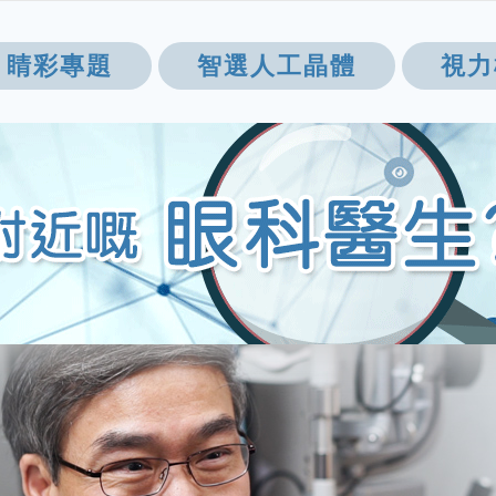
睛彩專題
智選人工晶體
視力